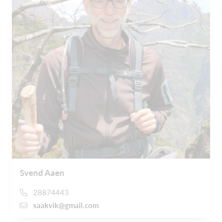
Svend Aaen
28874443
saakvik@gmail.com