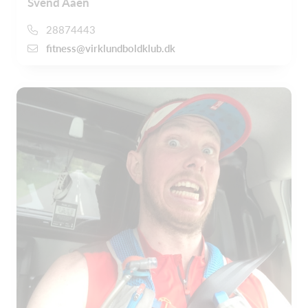
Svend Aaen
28874443
fitness@virklundboldklub.dk