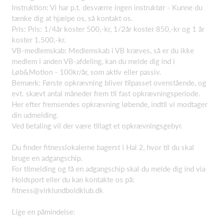
Instruktion: Vi har p.t. desværre ingen instruktør - Kunne du
tænke dig at hjælpe os, så kontakt os.
Pris: Pris: 1/4år koster 500,-kr, 1/2år koster 850,-kr og 1 år
koster 1.500,-kr.
VB-medlemskab: Medlemskab i VB kræves, så er du ikke
medlem i anden VB-afdeling, kan du melde dig ind i
Løb&Motion - 100kr/år, som aktiv eller passiv.
Bemærk: Første opkrævning bliver tilpasset ovenstående, og
evt. skævt antal måneder frem til fast opkrævningsperiode.
Her efter fremsendes opkrævning løbende, indtil vi modtager
din udmelding.
Ved betaling vil der være tillagt et opkrævningsgebyr.
Du finder fitnesslokalerne bagerst i Hal 2, hvor til du skal
bruge en adgangschip.
For tilmelding og få en adgangschip skal du melde dig ind via
Holdsport eller du kan kontakte os på:
fitness@virklundboldklub.dk
Lige en påmindelse: