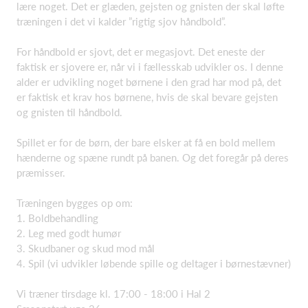
lære noget. Det er glæden, gejsten og gnisten der skal løfte
træningen i det vi kalder ”rigtig sjov håndbold”.
For håndbold er sjovt, det er megasjovt. Det eneste der
faktisk er sjovere er, når vi i fællesskab udvikler os. I denne
alder er udvikling noget børnene i den grad har mod på, det
er faktisk et krav hos børnene, hvis de skal bevare gejsten
og gnisten til håndbold.
Spillet er for de børn, der bare elsker at få en bold mellem
hænderne og spæne rundt på banen. Og det foregår på deres
præmisser.
Træningen bygges op om:
1. Boldbehandling
2. Leg med godt humør
3. Skudbaner og skud mod mål
4. Spil (vi udvikler løbende spille og deltager i børnestævner)
Vi træner tirsdage kl. 17:00 - 18:00 i Hal 2