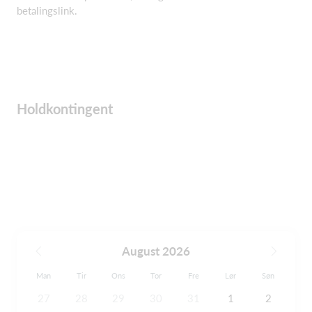
betalingslink.
Holdkontingent
August 2026
Man
Tir
Ons
Tor
Fre
Lør
Søn
27
28
29
30
31
1
2