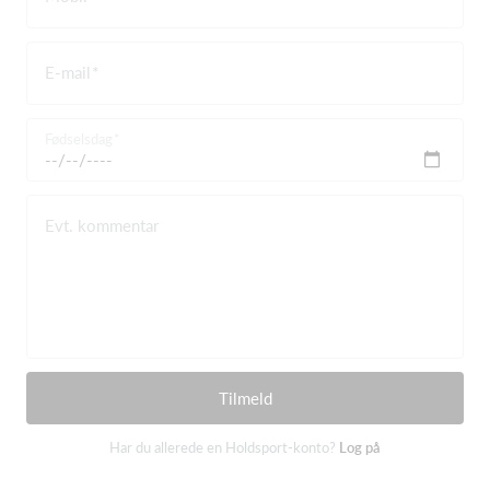
E-mail
Fødselsdag
Evt. kommentar
Tilmeld
Har du allerede en Holdsport-konto?
Log på