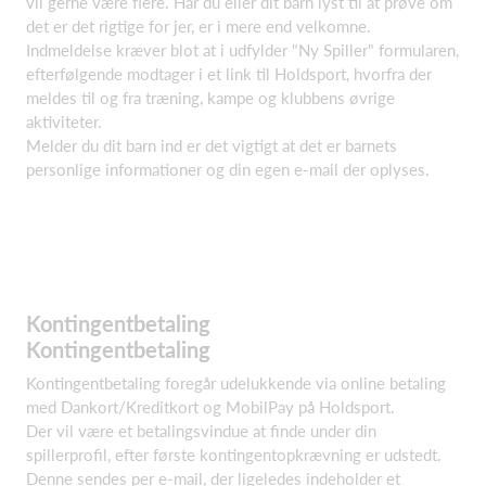
vil gerne være flere. Har du eller dit barn lyst til at prøve om
det er det rigtige for jer, er i mere end velkomne.
Indmeldelse kræver blot at i udfylder "Ny Spiller" formularen,
efterfølgende modtager i et link til Holdsport, hvorfra der
meldes til og fra træning, kampe og klubbens øvrige
aktiviteter.
Melder du dit barn ind er det vigtigt at det er barnets
personlige informationer og din egen e-mail der oplyses.
Kontingentbetaling
Kontingentbetaling
Kontingentbetaling foregår udelukkende via online betaling
med Dankort/Kreditkort og MobilPay på Holdsport.
Der vil være et betalingsvindue at finde under din
spillerprofil, efter første kontingentopkrævning er udstedt.
Denne sendes per e-mail, der ligeledes indeholder et