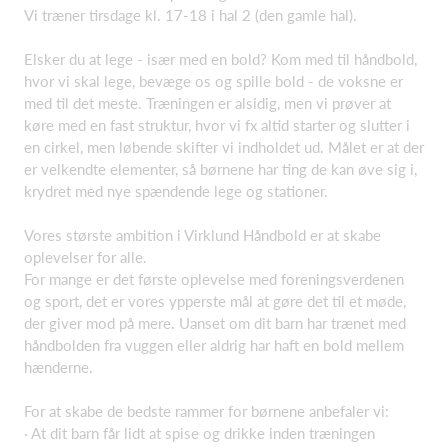
Vi træner tirsdage kl. 17-18 i hal 2 (den gamle hal).
Elsker du at lege - især med en bold? Kom med til håndbold,
hvor vi skal lege, bevæge os og spille bold - de voksne er
med til det meste. Træningen er alsidig, men vi prøver at
køre med en fast struktur, hvor vi fx altid starter og slutter i
en cirkel, men løbende skifter vi indholdet ud. Målet er at der
er velkendte elementer, så børnene har ting de kan øve sig i,
krydret med nye spændende lege og stationer.
Vores største ambition i Virklund Håndbold er at skabe
oplevelser for alle.
For mange er det første oplevelse med foreningsverdenen
og sport, det er vores ypperste mål at gøre det til et møde,
der giver mod på mere. Uanset om dit barn har trænet med
håndbolden fra vuggen eller aldrig har haft en bold mellem
hænderne.
For at skabe de bedste rammer for børnene anbefaler vi:
· At dit barn får lidt at spise og drikke inden træningen