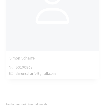
Simon Schärfe
60190868
simonscharfe@gmail.com
Følg os på Facebook