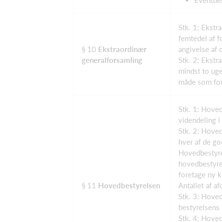
Stk. 1: Ekstr
femtedel af 
§ 10
Ekstraordinær
angivelse af
generalforsamling
Stk. 2: Ekstr
mindst to ug
måde som for
Stk. 1: Hoved
videndeling i
Stk. 2: Hoved
hver af de go
Hovedbestyrel
hovedbestyre
foretage ny k
§ 11
Hovedbestyrelsen
Antallet af af
Stk. 3: Hoved
bestyrelsens 
Stk. 4: Hoved