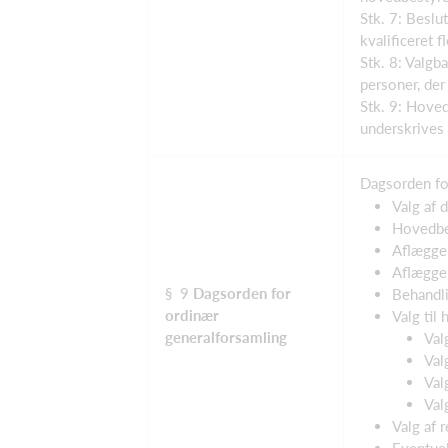
Stk. 7: Beslu
kvalificeret f
Stk. 8: Valgb
personer, der
Stk. 9: Hoved
underskrives 
Dagsorden fo
Valg af d
Hovedbes
Aflæggel
Aflæggel
§ 9
Dagsorden for
Behandli
ordinær
Valg til
generalforsamling
Val
Val
Val
Val
Valg af r
Eventuel