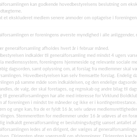
ralforsamlingen kan godkende hovedbestyrelsens beslutning om ek
edtægterne.
emt et ekskluderet medlem senere anmoder om optagelse i foreningen
alforsamlingen er foreningens øverste myndighed i alle anliggender,
ær generalforsamling afholdes hvert år i februar måned.
bestyrelsen indkalder til generalforsamling med mindst 4 ugers varse
a medlemssystem, foreningens hjemmeside og relevante sociale medi
løbig dagsorden, samt oplysning om, at forslag fra medlemmer skal
orsamlingen. Hovedbestyrelsen kan selv fremsætte forslag. Endelig 
mlingen på samme måde som indkaldelsen, og den endelige dagsorden
ndles, de valg, der skal foretages, og regnskab og andre bilag til d
g til generalforsamlingen har alle med interesse for Virklund Boldkl
 af foreningen i mindst tre måneder og ikke er i kontingentrestance
rn og unge kan, fra de er fyldt 16 år, selv udøve medlemsrettighed
mlingen. Stemmeretten for medlemmer under 16 år udøves af en foræ
vlig indkaldt generalforsamling er beslutningsdygtig uanset antallet a
alforsamlingen ledes af en dirigent, der vælges af generalforsamlin
lsen. Dirigenten afgør spørgsmål om afstemninger. Dirigenten kan b