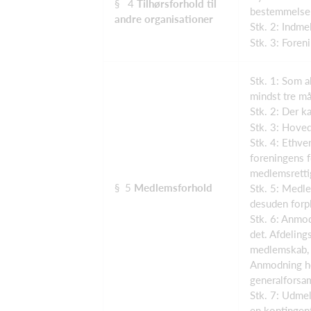
§ 4
Tilhørsforhold til
bestemmelser
andre organisationer
Stk. 2: Indme
Stk. 3: Foren
Stk. 1: Som a
mindst tre m
Stk. 2: Der 
Stk. 3: Hove
Stk. 4: Ethve
foreningens f
medlemsrettig
§ 5
Medlemsforhold
Stk. 5: Medl
desuden forpl
Stk. 6: Anmo
det. Afdeling
medlemskab, d
Anmodning he
generalforsam
Stk. 7: Udmel
en kontingen