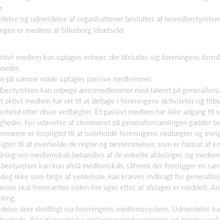
.
ldelse og udmeldelse af organisationer besluttes af hovedbestyrelse
ingen er medlem af Silkeborg Idrætsråd
ktivt medlem kan optages enhver, der tilslutter sig foreningens formå
åneder.
kan på samme måde optages passive medlemmer.
dbestyrelsen kan udpege æresmedlemmer med taleret på generalfors
rt aktivt medlem har ret til at deltage i foreningens aktiviteter og ti
orhold efter disse vedtægter. Et passivt medlem har ikke adgang til 
heder. For udøvelse af stemmeret på generalforsamlingen gælder bes
emmerne er forpligtet til at overholde foreningens vedtægter og øv
igtet til at overholde de regler og bestemmelser, som er fastsat af en
dning om medlemskab behandles af de enkelte afdelinger, og medlems
sbestyrelser kan kun afslå medlemskab, såfremt der foreligger en særl
og ikke som følge af venteliste, kan kræves indbragt for generalforsa
rom skal fremsættes inden fire uger efter, at afslaget er meddelt
ling.
delse sker skriftligt via foreningens medlemssystem. Udmeldelse ka
tperiode. Alle økonomiske mellemværender opgøres og betales ved