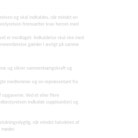
relsen og skal indkaldes, når mindst en
bestyrelsen fremsætter krav herom med
ravet er modtaget. Indkaldelse skal ske med
gennemførelse gælder i øvrigt på samme
lgene og sikrer sammenhængskraft og
valgte medlemmer og en repræsentant fra
 opgaverne. Ved et eller flere
bestyrelsen indkalde suppleant(er) og
lutningsdygtig, når mindst halvdelen af
s møder.