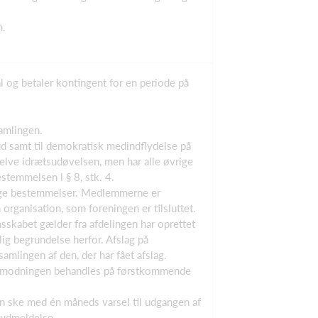
n.
l og betaler kontingent for en periode på
amlingen.
lbud samt til demokratisk medindflydelse på
selve idrætsudøvelsen, men har alle øvrige
temmelsen i § 8, stk. 4.
rige bestemmelser. Medlemmerne er
 organisation, som foreningen er tilsluttet.
skabet gælder fra afdelingen har oprettet
ig begrundelse herfor. Afslag på
mlingen af den, der har fået afslag.
. Anmodningen behandles på førstkommende
n ske med én måneds varsel til udgangen af
 udmeldelse.