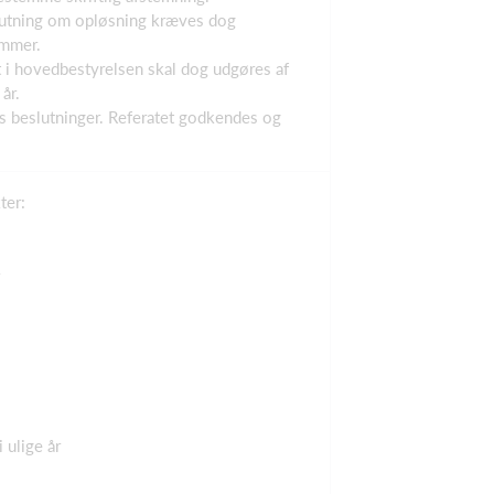
eslutning om opløsning kræves dog
emmer.
let i hovedbestyrelsen skal dog udgøres af
år.
ns beslutninger. Referatet godkendes og
ter:
 ulige år