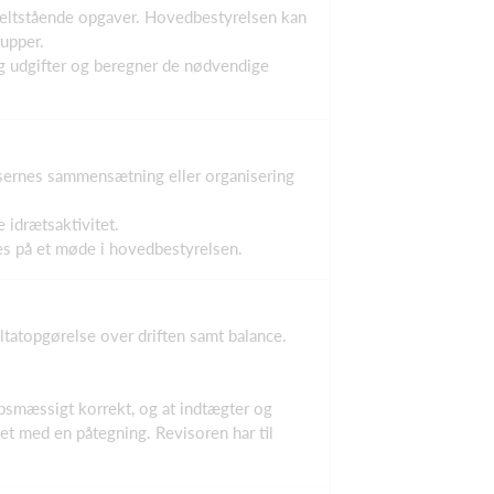
nkeltstående opgaver. Hovedbestyrelsen kan
rupper.
og udgifter og beregner de nødvendige
elsernes sammensætning eller organisering
 idrætsaktivitet.
es på et møde i hovedbestyrelsen.
tatopgørelse over driften samt balance.
absmæssigt korrekt, og at indtægter og
bet med en påtegning. Revisoren har til