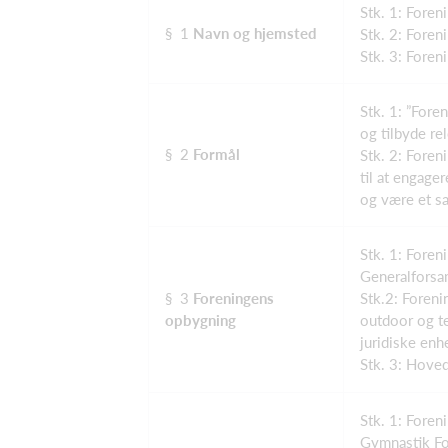
Stk. 1: Foren
§ 1
Navn og hjemsted
Stk. 2: Fore
Stk. 3: Foren
Stk. 1: ”Fore
og tilbyde re
§ 2
Formål
Stk. 2: Foren
til at engage
og være et sa
Stk. 1: Foren
Generalforsa
§ 3
Foreningens
Stk.2: Foreni
opbygning
outdoor og te
juridiske enh
Stk. 3: Hoved
Stk. 1: Fore
Gymnastik Fo