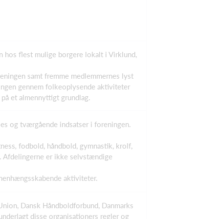
 hos flest mulige borgere lokalt i Virklund,
i foreningen samt fremme medlemmernes lyst
eningen gennem folkeoplysende aktiviteter
 på et almennyttigt grundlag.
les og tværgående indsatser i foreningen.
tness
,
fodbold, håndbold, gymnastik, krolf,
. Afdelingerne er ikke selvstændige
mmenhængsskabende aktiviteter.
l Union, Dansk Håndboldforbund, Danmarks
erlagt disse organisationers regler og