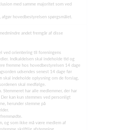
sklusion med samme majoritet som ved
, afgør hovedbestyrelsen spørgsmålet.
 medmindre andet fremgår af disse
l ved orientering til foreningens
er. Indkaldelsen skal indeholde tid og
 være fremme hos hovedbestyrelsen 14 dage
dagsorden udsendes senest 14 dage før
 skal indeholde oplysning om de forslag,
agsordenen skal medfølge.
ub. Stemmeret har alle medlemmer, der har
. Der kan kun stemmes ved personligt
erne, herunder stemme på
lder.
f fremmødte.
gen, og som ikke må være medlem af
estemme skriftlig afstemning.