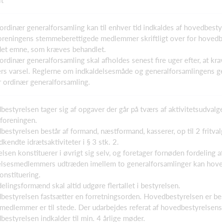
aordinær generalforsamling kan til enhver tid indkaldes af hovedbesty
foreningens stemmeberettigede medlemmer skriftligt over for hoved
 det emne, som kræves behandlet.
aordinær generalforsamling skal afholdes senest fire uger efter, at k
ers varsel. Reglerne om indkaldelsesmåde og generalforsamlingens 
 ordinær generalforsamling.
bestyrelsen tager sig af opgaver der går på tværs af aktivitetsudva
 foreningen.
bestyrelsen består af formand, næstformand, kasserer, op til 2 frit
dkendte idrætsaktiviteter i § 3 stk. 2.
sen konstituerer i øvrigt sig selv, og foretager fornøden fordeling af
lsesmedlemmers udtræden imellem to generalforsamlinger kan hoved
onstituering.
delingsformænd skal altid udgøre flertallet i bestyrelsen.
bestyrelsen fastsætter en forretningsorden. Hovedbestyrelsen er bes
medlemmer er til stede. Der udarbejdes referat af hovedbestyrelsen
bestyrelsen indkalder til min. 4 årlige møder.