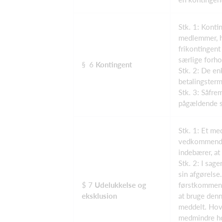
Stk. 1: Konti
medlemmer, he
frikontingent
særlige forhol
§ 6
Kontingent
Stk. 2: De en
betalingster
Stk. 3: Såfre
pågældende s
Stk. 1: Et me
vedkommende 
indebærer, a
Stk. 2: I sag
sin afgørelse
$ 7
Udelukkelse og
førstkommend
eksklusion
at bruge denn
meddelt. Hov
medmindre ho