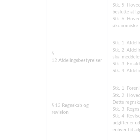
Stk. 5: Hoved
beslutte at i
Stk. 6: Hoved
økonomiske bi
Stk. 1: Afdel
Stk. 2: Afdel
§
skal meddeles
12
Afdelingsbestyrelser
Stk. 3: En af
Stk. 4: Afdel
Stk. 1: Foren
Stk. 2: Hoved
Dette regnsk
§ 13
Regnskab og
Stk. 3: Regns
revision
Stk. 4: Revis
udgifter er u
enhver tid ad