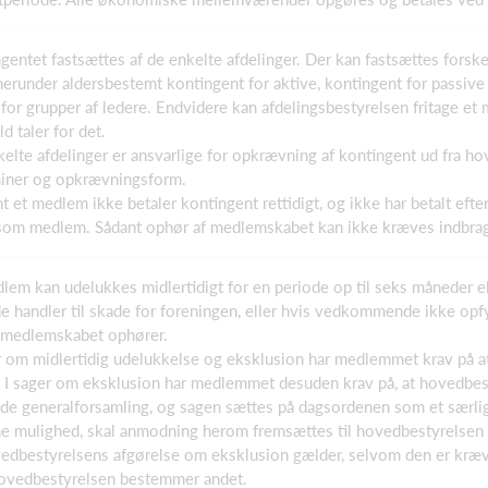
ngentet fastsættes af de enkelte afdelinger. Der kan fastsættes forsk
runder aldersbestemt kontingent for aktive, kontingent for passive
 for grupper af ledere. Endvidere kan afdelingsbestyrelsen fritage et
d taler for det.
kelte afdelinger er ansvarlige for opkrævning af kontingent ud fra 
miner og opkrævningsform.
mt et medlem ikke betaler kontingent rettidigt, og ikke har betalt efte
om medlem. Sådant ophør af medlemskabet kan ikke kræves indbragt
dlem kan udelukkes midlertidigt for en periode op til seks måneder e
handler til skade for foreningen, eller hvis vedkommende ikke opfy
t medlemskabet ophører.
er om midlertidig udelukkelse og eksklusion har medlemmet krav på at
. I sager om eksklusion har medlemmet desuden krav på, at hovedbes
e generalforsamling, og sagen sættes på dagsordenen som et særlig
e mulighed, skal anmodning herom fremsættes til hovedbestyrelsen in
edbestyrelsens afgørelse om eksklusion gælder, selvom den er kræve
vedbestyrelsen bestemmer andet.