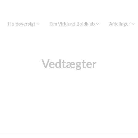
Holdoversigt
Om Virklund Boldklub
Afdelinger
Vedtægter