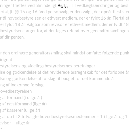
tninger træffes ved almindeligt flertal. Til vedtægtsændringer og b
lertal, jf. §§ 15 og 16. Ved personvalg er den valgt, der opnår flest st
ar til hovedbestyrelsen er ethvert medlem, der er fyldt 16 år. Flertal
 er fyldt 18 år. Valgbar som revisor er ethvert medlem, der er fyldt 18 
bestyrelsen sørger for, at der tages referat over generalforsamlinge
af dirigenten.
r den ordinære generalforsamling skal mindst omfatte følgende punk
irigent
tyrelsens og afdelingsbestyrelsernes beretninger
se og godkendelse af det reviderede årsregnskab for det forløbne år
se og godkendelse af forslag til budget for det kommende år
ng af indkomne forslag
 hovedbestyrelsen
g af formand (i ulige år)
g af næstformand (lige år)
g af kasserer (ulige år)
g af op til 2 fritvalgte hovedbestyrelsesmedlemmer – 1 i lige år og 1 i
evisor – ulige år
t