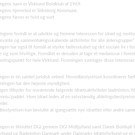
ingens navn er Virklund Boldklub af 1969.
ningens hjemsted er Silkeborg Kommune.
ingens farver er hvid og sort
ningens formål er at udvikle og fremme interessen for idræt og motion
levante og sammenhængsskabende aktiviteter for alle aldersgrupper”
ingen har også til formål at styrke fællesskabet og det sociale liv 
re sig som frivillige. Formålet er desuden at tage et medansvar i for
mlingspunkt for hele Virklund. Foreningen varetager disse interesser
ingen er én samlet juridisk enhed. Hovedbestyrelsen koordinerer fæl
mlingen har den højeste myndighed.
ngen tilbyder for nuværende følgende idrætsaktiviteter badminton, fi
nnis/paddel. Hver idræt ledes af en selvstændig afdelingsbestyrelse
eder.
bestyrelsen kan beslutte at igangsætte nye idrætter eller andre sa
ningen er tilsluttet DGI gennem DGI Midtjylland samt Dansk Boldspi
rbund og Badminton Danmark under Danmarks Idrætsforbund og er und