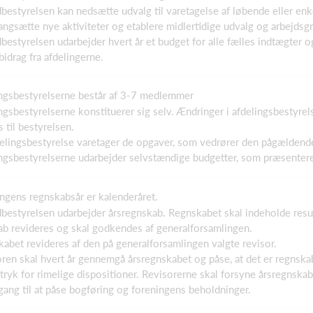
bestyrelsen kan nedsætte udvalg til varetagelse af løbende eller e
gangsætte nye aktiviteter og etablere midlertidige udvalg og arbejdsg
bestyrelsen udarbejder hvert år et budget for alle fælles indtægter 
drag fra afdelingerne.
ingsbestyrelserne består af 3-7 medlemmer
ingsbestyrelserne konstituerer sig selv. Ændringer i afdelingsbestyr
 til bestyrelsen.
delingsbestyrelse varetager de opgaver, som vedrører den pågældende
ingsbestyrelserne udarbejder selvstændige budgetter, som præsenter
ingens regnskabsår er kalenderåret.
bestyrelsen udarbejder årsregnskab. Regnskabet skal indeholde resul
ab revideres og skal godkendes af generalforsamlingen.
kabet revideres af den på generalforsamlingen valgte revisor.
oren skal hvert år gennemgå årsregnskabet og påse, at det er regnsk
dtryk for rimelige dispositioner. Revisorerne skal forsyne årsregnska
gang til at påse bogføring og foreningens beholdninger.