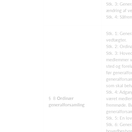
Stk. 3: Gene
ændring af v
Stk. 4: Såfr
Stk. 1: Gener
vedtægter.
Stk. 2: Ordin
Stk. 3: Hoved
medlemmer vi
sted og fore
før generalf
generalforsa
som skal beha
Stk. 4: Adgan
§ 8
Ordinær
været medlem
generalforsamling
fremmøde. Bø
generalforsa
Stk. 5: En lo
Stk. 6: Gener
hovedbestyre