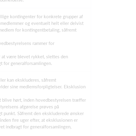
ellige kontingenter for konkrete grupper af
 medlemmer og eventuelt helt eller delvist
 medlem for kontingentbetaling, såfremt
hovedbestyrelsens rammer for
r at være blevet rykket, slettes den
 for generalforsamlingen.
ller kan ekskluderes, såfremt
lder sine medlemsforpligtelser. Eksklusion
 blive hørt, inden hovedbestyrelsen træffer
tyrelsens afgørelse prøves på
t punkt. Såfremt den ekskluderede ønsker
den fire uger efter, at eksklusionen er
t indbragt for generalforsamlingen,