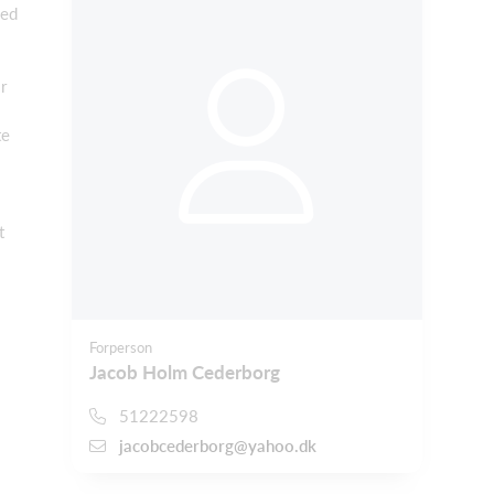
med
r
te
t
Forperson
Jacob Holm Cederborg
51222598
jacobcederborg@yahoo.dk