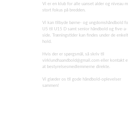
Vi er en klub for alle uanset alder og niveau 
stort fokus på bredden.
Vi kan tilbyde børne- og ungdomshåndbold fo
U5 til U15 D samt senior håndbold og five-a-
side. Træningstider kan findes under de enkel
hold.
Hvis der er spørgsmål, så skriv til
virklundhaandbold@gmail.com eller kontakt e
at bestyrelsesmedlemmerne direkte.
Vi glæder os til gode håndbold-oplevelser
sammen!