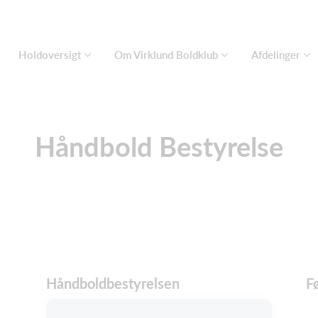
Holdoversigt
Om Virklund Boldklub
Afdelinger
Håndbold Bestyrelse
Håndboldbestyrelsen
F