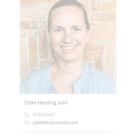
Ditte Hessling Juhl
93948063
juhlditte@hotmail.com