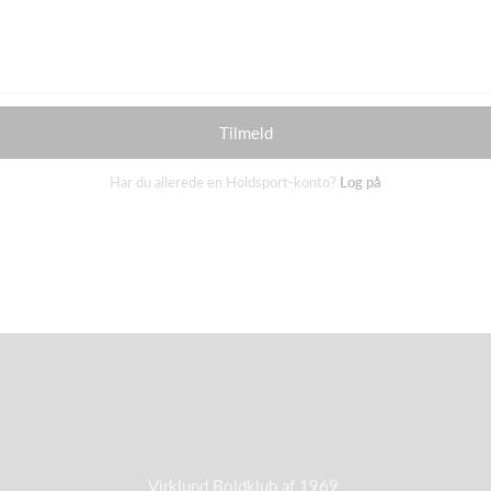
Tilmeld
Har du allerede en Holdsport-konto?
Log på
Virklund Boldklub af 1969