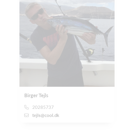
Birger Tejls
20285737
tejls@cool.dk