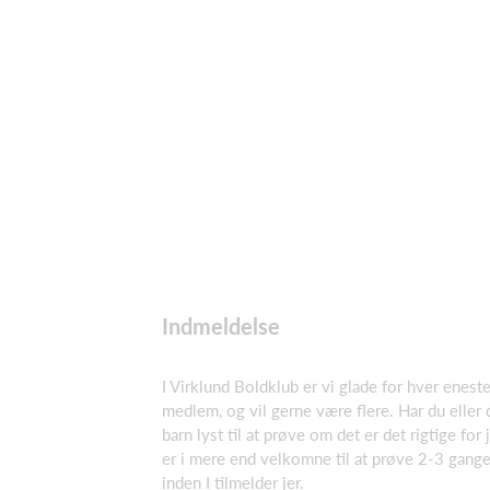
Indmeldelse
I Virklund Boldklub er vi glade for hver enest
medlem, og vil gerne være flere. Har du eller 
barn lyst til at prøve om det er det rigtige for j
er i mere end velkomne til at prøve 2-3 gange
inden I tilmelder jer.