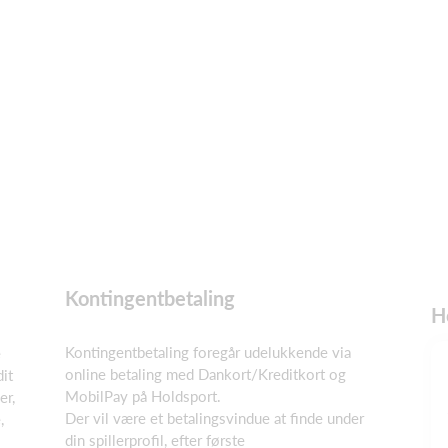
Kontingentbetaling
H
Kontingentbetaling foregår udelukkende via
e
online betaling med Dankort/Kreditkort og
dit
MobilPay på Holdsport.
er,
Der vil være et betalingsvindue at finde under
,
din spillerprofil, efter første