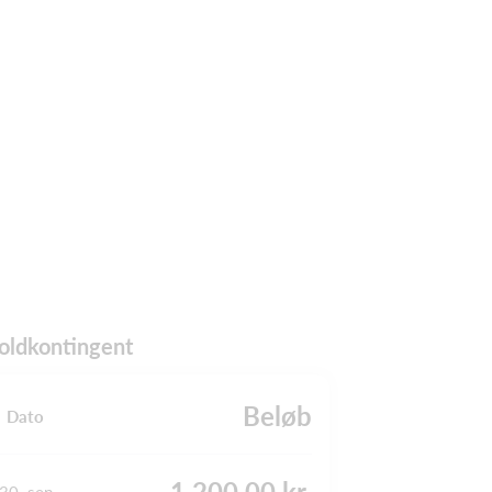
oldkontingent
Beløb
Dato
1.200,00 kr.