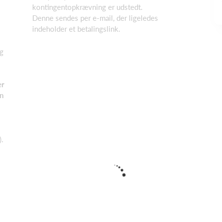
kontingentopkrævning er udstedt.
Denne sendes per e-mail, der ligeledes
indeholder et betalingslink.
og
er
en
).