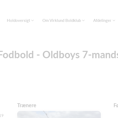
Holdoversigt
Om Virklund Boldklub
Afdelinger
Fodbold - Oldboys 7-mand
Trænere
F
19