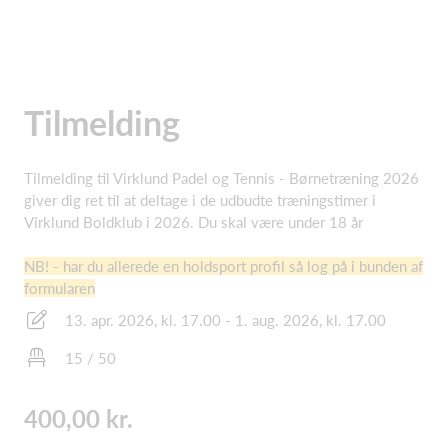
Tilmelding
Tilmelding til Virklund Padel og Tennis - Børnetræning 2026
giver dig ret til at deltage i de udbudte træningstimer i
Virklund Boldklub i 2026. Du skal være under 18 år
NB! - har du allerede en holdsport profil så log på i bunden af
formularen
13. apr. 2026, kl. 17.00 - 1. aug. 2026, kl. 17.00
15 / 50
400,00 kr.