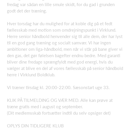
fredag var sådan en lille smule skidt, for du gad i grunden
godt det der træning.
Hver torsdag har du mulighed for at koble dig på et fedt
fællesskab med motion som omdrejningspunkt i Virklund.
Herre senior håndbold henvender sig til alle dem, der har lyst
til en god gang træning og socialt samvær. Vi har ingen
ambitioner om liga-håndbold, men når vi står på bane giver vi
den gas, det gør følelsen bagefter endnu bedre. Med garanti
bliver dine fredage sprængfyldt med god energi, hvis du
vælger at blive en del af vores fællesskab på senior håndbold
herre i Virklund Boldklub.
Vi træner tirsdag kl. 20:00-22:00. Sæsonstart uge 33.
KLIK PÅ TILMELDING OG VÆR MED. Alle kan prøve at
træne gratis med i august og september.
(Dit medlemsskab fortsætter indtil du selv opsiger det)
OPLYS DIN TIDLIGERE KLUB