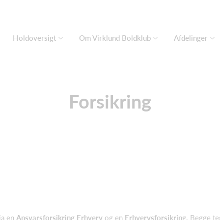
Holdoversigt
Om Virklund Boldklub
Afdelinger
Forsikring
ia en
Ansvarsforsikring Erhverv
og en
Erhvervsforsikring.
Begge
te