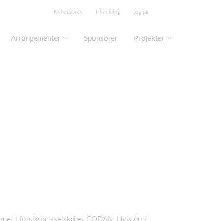
Nyhedsbrev
Tilmelding
Log på
Arrangementer
Sponsorer
Projekter
gnet i forsikringsselskabet CODAN
.
Hvis du /